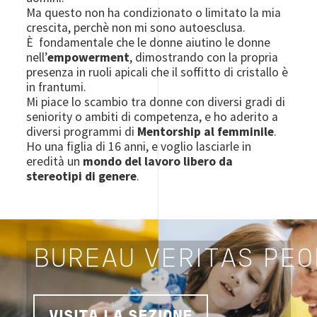
Ma questo non ha condizionato o limitato la mia
crescita, perchè non mi sono autoesclusa.
È fondamentale che le donne aiutino le donne
nell’
empowerment
, dimostrando con la propria
presenza in ruoli apicali che il soffitto di cristallo è
in frantumi.
Mi piace lo scambio tra donne con diversi gradi di
seniority o ambiti di competenza, e ho aderito a
diversi programmi di
Mentorship al femminile
.
Ho una figlia di 16 anni, e voglio lasciarle in
eredità un
mondo del lavoro libero da
stereotipi di genere
.
BUREAU VERITAS PE
VISITA LA SEZIONE