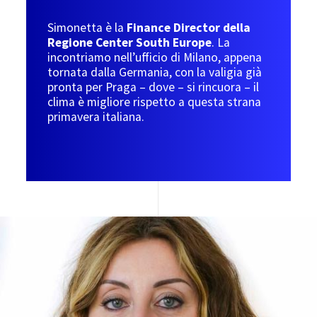
Simonetta è la
Finance Director della
Regione Center South Europe
. La
incontriamo nell’ufficio di Milano, appena
tornata dalla Germania, con la valigia già
pronta per Praga – dove – si rincuora – il
clima è migliore rispetto a questa strana
primavera italiana.
Image