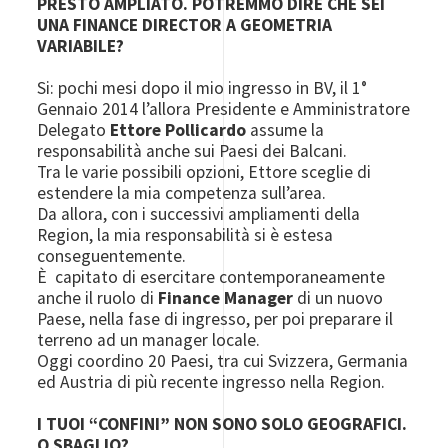
PRESTO AMPLIATO. POTREMMO DIRE CHE SEI
UNA FINANCE DIRECTOR A GEOMETRIA
VARIABILE?
Si: pochi mesi dopo il mio ingresso in BV, il 1°
Gennaio 2014 l’allora Presidente e Amministratore
Delegato
Ettore Pollicardo
assume la
responsabilità anche sui Paesi dei Balcani.
Tra le varie possibili opzioni, Ettore sceglie di
estendere la mia competenza sull’area.
Da allora, con i successivi ampliamenti della
Region, la mia responsabilità si è estesa
conseguentemente.
È capitato di esercitare contemporaneamente
anche il ruolo di
Finance Manager
di un nuovo
Paese, nella fase di ingresso, per poi preparare il
terreno ad un manager locale.
Oggi coordino 20 Paesi, tra cui Svizzera, Germania
ed Austria di più recente ingresso nella Region.
I TUOI “CONFINI” NON SONO SOLO GEOGRAFICI.
O SBAGLIO?