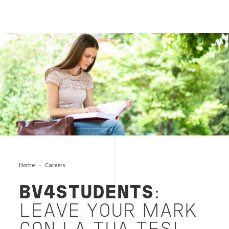
studentessa
Home
Careers
BV4STUDENTS
:
LEAVE YOUR MARK