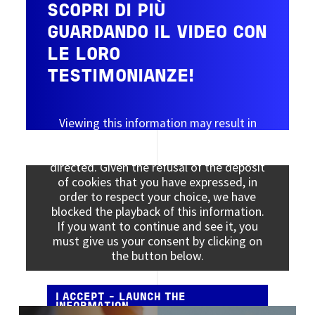
SCOPRI DI PIÙ
GUARDANDO IL VIDEO CON
LE LORO
TESTIMONIANZE!
Viewing this information may result in
cookies being placed by the vendor of the
data platform to which you will be
directed. Given the refusal of the deposit
of cookies that you have expressed, in
order to respect your choice, we have
blocked the playback of this information.
If you want to continue and see it, you
must give us your consent by clicking on
the button below.
I ACCEPT - LAUNCH THE
INFORMATION
Image
Image