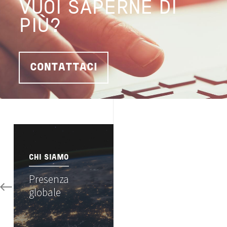
VUOI SAPERNE DI
PIÙ?
CONTATTACI
Image
CHI SIAMO
Presenza
globale