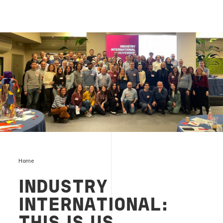
team-building-ind-int-group
Home
INDUSTRY
INTERNATIONAL: