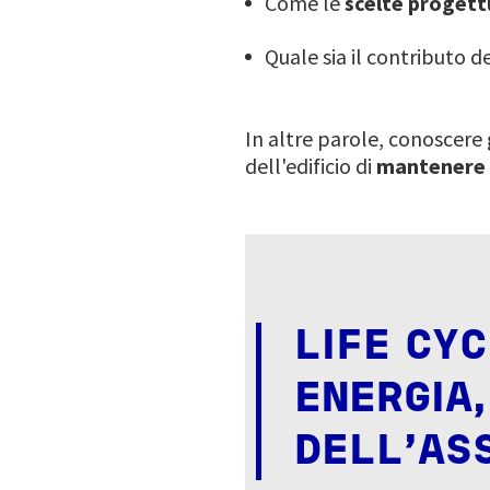
Come le
scelte progett
Quale sia il contributo d
In altre parole, conoscer
dell'edificio di
mantenere 
LIFE CY
ENERGIA,
DELL'AS