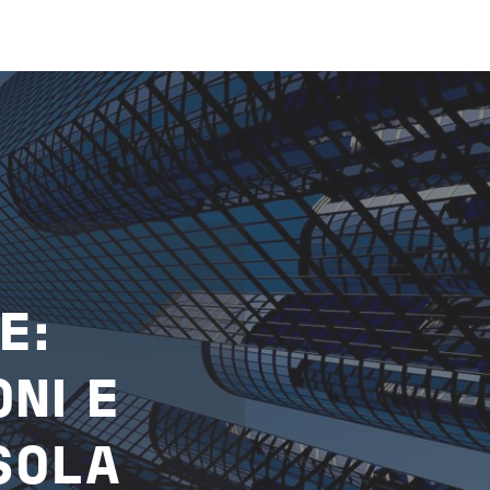
E
:
ONI
E
SOLA