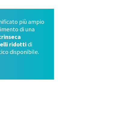
ificato più ampio
guimento di una
ntrinseca
lli ridotti
di
ico disponibile.