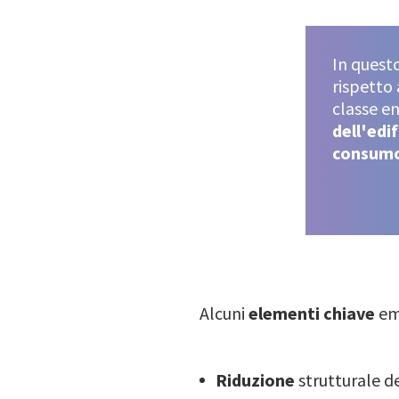
In quest
rispetto 
classe e
dell'edif
consum
Alcuni
elementi chiave
em
Riduzione
strutturale 