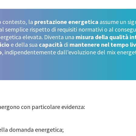
o contesto, la
prestazione energetica
assume un sign
al semplice rispetto di requisiti normativi o al conse
nergetica elevata. Diventa una
misura della qualità i
icio
e della sua
capacità
di
mantenere nel tempo live
o
, indipendentemente dall'evoluzione del mix energet
ergono con particolare evidenza:
della domanda energetica;