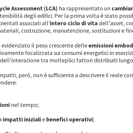
ycle Assessment (LCA)
ha rappresentato un
cambia
enibilità degli edifici. Per la prima volta è stato poss
entali associati all'
intero ciclo di vita
dell'asset, co
eriali, costruzione, manutenzione, sostituzioni e fine
 evidenziato il peso crescente delle
emissioni embod
ivamente focalizzata sui consumi energetici in esercizi
o dell'interazione tra molteplici fattori distribuiti lungo 
mpatti, però, non è sufficiente a descrivere il reale 
endere:
ioni
nel tempo;
ra
impatti iniziali
e
benefici operativi
;