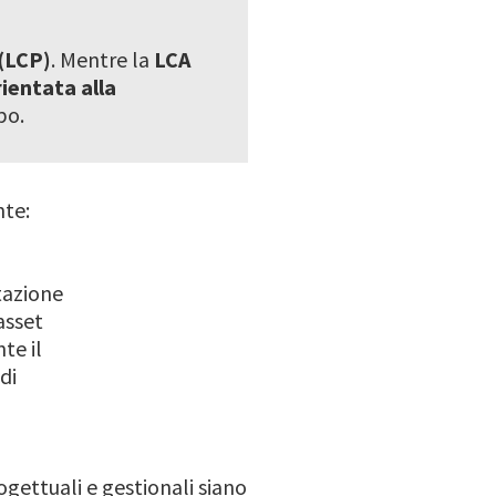
(LCP)
. Mentre la
LCA
ientata alla
po.
te:
tazione
asset
te il
 di
ogettuali e gestionali siano