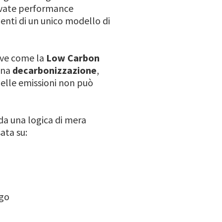
levate performance
enti di un unico modello di
tive come la
Low Carbon
ina
decarbonizzazione
,
delle emissioni non può
 da una logica di mera
sata su:
ngo