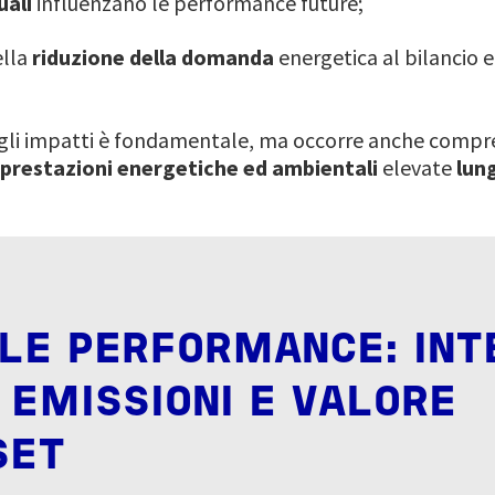
uali
influenzano le performance future;
ella
riduzione della domanda
energetica al bilancio 
e gli impatti è fondamentale, ma occorre anche compr
prestazioni energetiche ed ambientali
elevate
lung
CLE PERFORMANCE: INT
 EMISSIONI E VALORE
SET