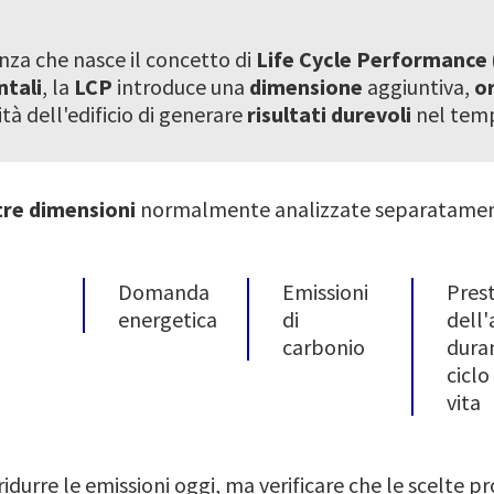
nza che nasce il concetto di
Life Cycle Performance 
ntali
, la
LCP
introduce una
dimensione
aggiuntiva,
or
ità dell'edificio di generare
risultati durevoli
nel tem
tre dimensioni
normalmente analizzate separatamen
Domanda
Emissioni
Pres
energetica
di
dell'
carbonio
duran
ciclo
vita
idurre le emissioni oggi, ma verificare che le scelte pr