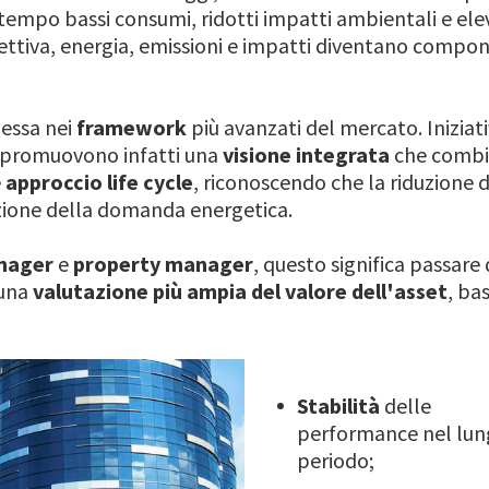
 tempo bassi consumi, ridotti impatti ambientali e e
ettiva, energia, emissioni e impatti diventano compon
lessa nei
framework
più avanzati del mercato. Inizia
promuovono infatti una
visione integrata
che comb
e
approccio life cycle
, riconoscendo che la riduzione 
uzione della domanda energetica.
nager
e
property manager
, questo significa passare
 una
valutazione più ampia del valore dell'asset
, ba
Stabilità
delle
performance nel lu
periodo;