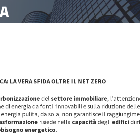
A
A: LA VERA SFIDA OLTRE IL NET ZERO
rbonizzazione
del
settore immobiliare
, l'attenzio
e di energia da fonti rinnovabili e sulla riduzione dell
i energia pulita, da sola, non garantisce il raggiungime
trasformazione
risiede nella
capacità
degli
edifici
di
r
bbisogno energetico
.