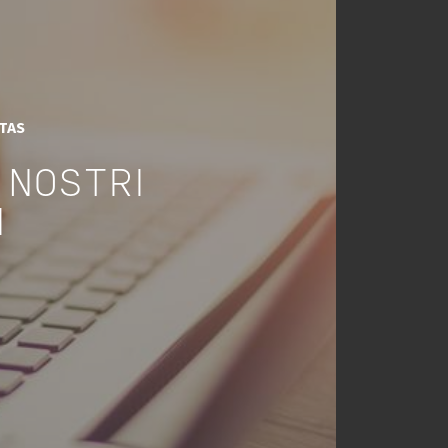
ITAS
 NOSTRI
I