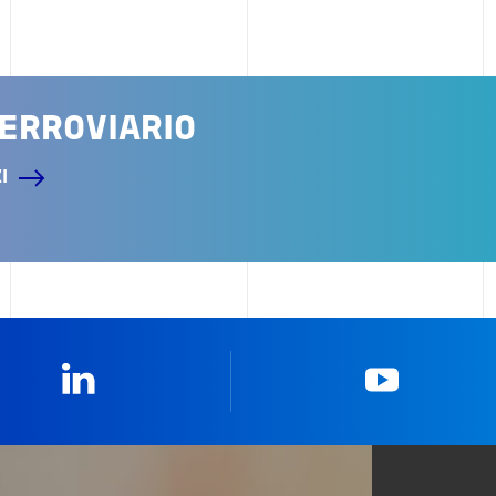
ERROVIARIO
I
Linkedin
YouTub