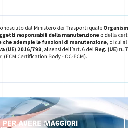
conosciuto dal Ministero dei Trasporti quale
Organismo
ggetti responsabili della manutenzione
o della cert
 che adempie le funzioni di manutenzione
, di cui 
va (UE) 2016/798
, ai sensi dell’art. 6 del
Reg. (UE) n.
arri (ECM Certification Body - OC-ECM).
 PER AVERE MAGGIORI