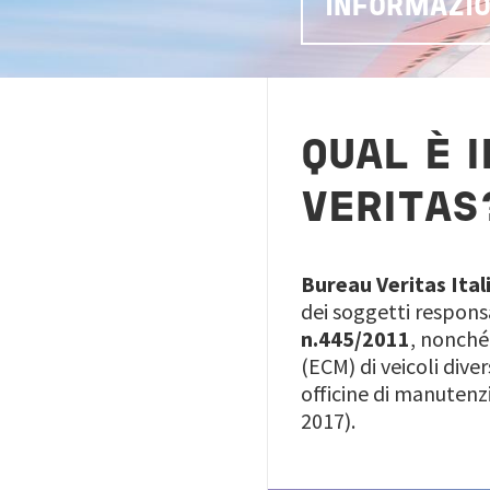
INFORMAZIO
QUAL È 
VERITAS
Bureau Veritas Ital
dei soggetti respons
n.445/2011
, nonch
(ECM) di veicoli divers
officine di manutenzio
2017).