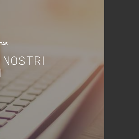
ITAS
 NOSTRI
I