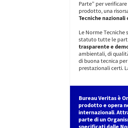
Parte” per verificar
prodotto, una risors
Tecniche nazionali 
Le Norme Tecniche 
statuto tutte le par
trasparente e dem
ambientali, di qualità
di buona tecnica per 
prestazionali certi.
Bureau Veritas è Or
prodotto e opera ne
internazionali
.
Attr
parte di un Organis
specificati dalle N