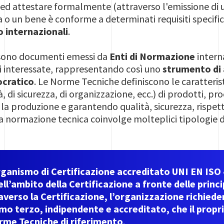
e ed attestare formalmente (attraverso l'emissione di u
a o un bene è conforme a determinati requisiti specif
o internazionali
.
sono documenti emessi da
Enti di Normazione
intern
ti interessate, rappresentando così uno
strumento di
ocratico
. Le Norme Tecniche definiscono le caratterist
, di sicurezza, di organizzazione, ecc.) di prodotti, pro
la produzione e garantendo qualità, sicurezza, rispett
 La normazione tecnica coinvolge molteplici tipologie 
ganismo di Certificazione accreditato UNI EN ISO 4
ll’ambito della Certificazione a fronte delle princ
averso la Certificazione, l’organizzazione richiede
mo terzo, indipendente e accreditato, che il propr
orme Tecniche di riferimento
.