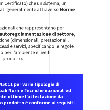
n Certificato) che un sistema, un
icati generalmente attraverso
Norme
azionali che rappresentano per
 autoregolamentazione di settore,
iche (dimensionali, prestazionali,
cessi e servizi, specificando le regole
o per l’ambiente e livelli
di prodotto.
5011 per varie tipologie di
ipali Norme Tecniche nazionali ed
nte ottiene l’attestazione da
io prodotto è conforme ai requisiti