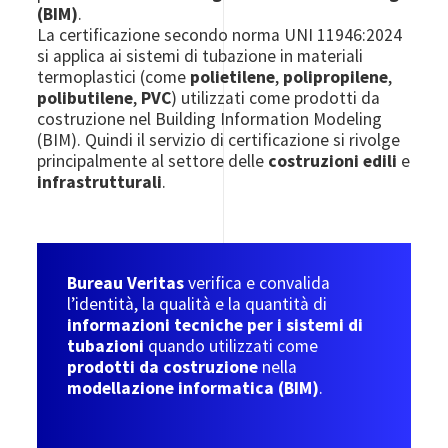
(BIM)
.
La certificazione secondo norma UNI 11946:2024
si applica ai sistemi di tubazione in materiali
termoplastici (come
polietilene
,
polipropilene
,
polibutilene
,
PVC
) utilizzati come prodotti da
costruzione nel Building Information Modeling
(BIM). Quindi il servizio di certificazione si rivolge
principalmente al settore delle
costruzioni edili
e
infrastrutturali
.
Bureau Veritas
verifica e convalida
l’identità, la qualità e la quantità di
informazioni tecniche per i sistemi di
tubazioni
quando utilizzati come
prodotti da costruzione
nella
modellazione informatica (BIM)
.