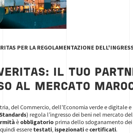
ERITAS PER LA REGOLAMENTAZIONE DELL'INGRESS
VERITAS: IL TUO PART
SO AL MERCATO MARO
ustria, del Commercio, dell'Economia verde e digitale e
 Standards
) regola l’ingresso dei beni nel mercato d
ormità
è
obbligatorio
prima dello sdoganamento dei b
quindi essere
testati
,
ispezionati
e
certificati
.