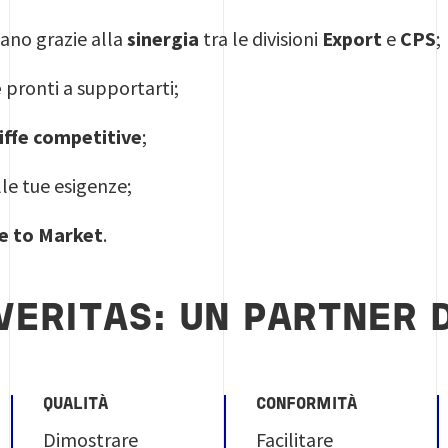
mano grazie alla
sinergia
tra le divisioni
Export
e
CPS
;
e
pronti a supportarti;
iffe competitive
;
lle tue esigenze;
e to Market
.
VERITAS: UN PARTNER D
QUALITÀ
CONFORMITÀ
Dimostrare
Facilitare