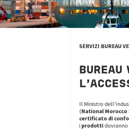
SERVIZI BUREAU V
BUREAU 
L'ACCES
Il Ministro dell'Ind
(
National Morocco
certificato di conf
i
prodotti
dovranno 