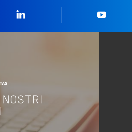
Linkedin
YouTub
ITAS
 NOSTRI
I