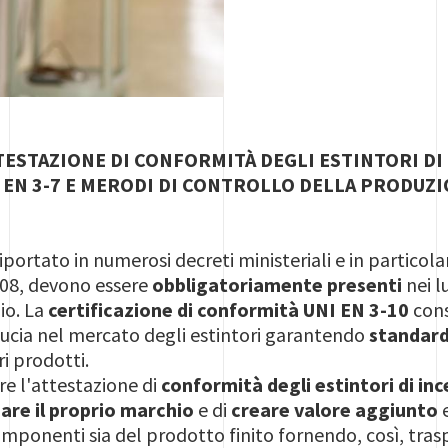
TTESTAZIONE DI CONFORMITÀ DEGLI ESTINTORI DI
 EN 3-7 E MERODI DI CONTROLLO DELLA PRODUZ
iportato in numerosi decreti ministeriali e in particol
/08, devono essere
obbligatoriamente presenti
nei l
io. La
certificazione di conformità UNI EN 3-10
cons
iducia nel mercato degli estintori garantendo
standard
i prodotti.
e l'attestazione di
conformità degli estintori di inc
zare il proprio marchio
e di
creare valore aggiunto
e
componenti sia del prodotto finito fornendo, così, tras