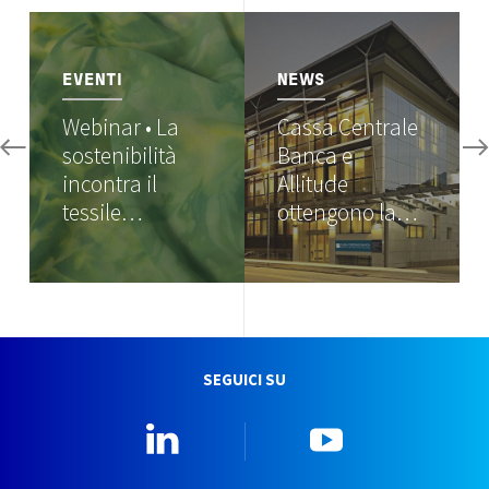
Image
Image
EVENTI
NEWS
Webinar • La
Cassa Centrale
sostenibilità
Banca e
incontra il
Allitude
tessile…
ottengono la…
SEGUICI SU
Linkedin
YouTube