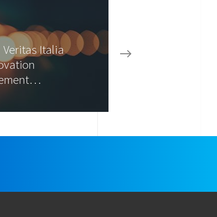
Veritas Italia
novation
ement…
e