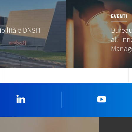
Image
EVENTI
ibilità e DNSH
Bureau 
all' In
Manag
Linkedin
YouTub