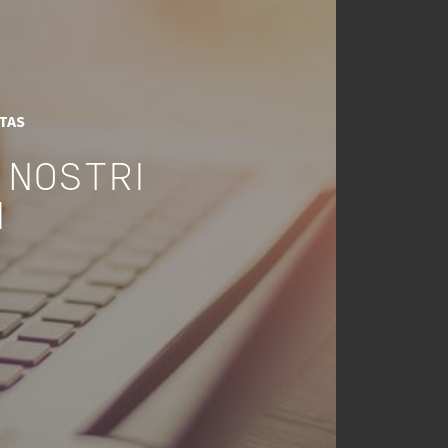
ITAS
 NOSTRI
I