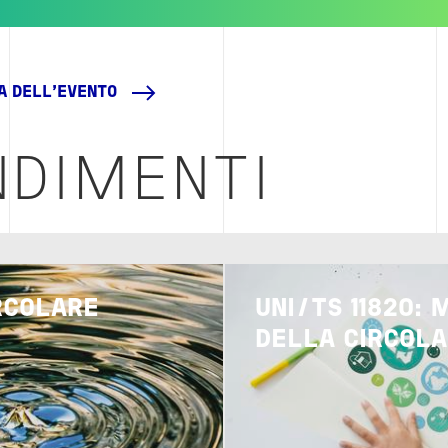
NA DELL'EVENTO
DIMENTI
Image
RCOLARE
UNI/TS 11820: 
DELLA CIRCOLA