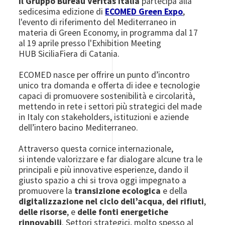
Il Gruppo Bureau Veritas Italia
partecipa alla
sedicesima edizione di
ECOMED Green Expo
,
l'evento di riferimento del Mediterraneo in
materia di Green Economy, in programma dal 17
al 19 aprile presso l'Exhibition Meeting
HUB SiciliaFiera di Catania.
ECOMED nasce per offrire un punto d’incontro
unico tra domanda e offerta di idee e tecnologie
capaci di promuovere sostenibilità e circolarità,
mettendo in rete i settori più strategici del made
in Italy con stakeholders, istituzioni e aziende
dell’intero bacino Mediterraneo.
Attraverso questa cornice internazionale,
si intende valorizzare e far dialogare alcune tra le
principali e più innovative esperienze, dando il
giusto spazio a chi si trova oggi impegnato a
promuovere la
transizione ecologica
e della
digitalizzazione nel ciclo dell’acqua
,
dei rifiuti
,
delle risorse
, e
delle fonti energetiche
rinnovabili
. Settori strategici, molto spesso al