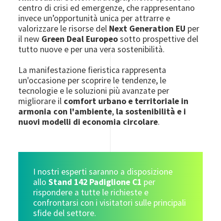
centro di crisi ed emergenze, che rappresentano
invece un’opportunità unica per attrarre e
valorizzare le risorse del
Next Generation EU
per
il new
Green Deal Europeo
sotto prospettive del
tutto nuove e per una vera sostenibilità.
La manifestazione fieristica rappresenta
un'occasione per scoprire le tendenze, le
tecnologie e le soluzioni più avanzate per
migliorare il
comfort urbano
e territoriale in
armonia con l'ambiente
,
la sostenibilità e i
nuovi modelli di economia circolare
.
I nostri esperti saranno a disposizione
allo
Stand 142 Padiglione C1
per
rispondere a tutte le richieste e
confrontarsi con i visitatori sulle principali
sfide del settore.