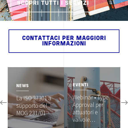
SCOPRI TUTTI I SERVIZI
CONTATTACI PER MAGGIORI
INFORMAZIONI
Image
Image
EVENTI
NEWS
Webinar • Type
La ISO 37301 a
Approval per
supporto del
attuatori e
MOG 231/01
valvole…