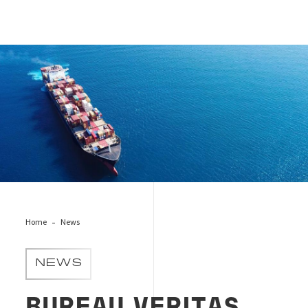
export-nave-merci
Home
News
NEWS