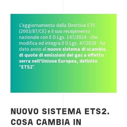
L’aggiornamento della Direttiva ETS
(2003/87/CE) e il suo recepimento
nazionale con il D.Lgs. 147/2024 - che
modifica ed integra il D.Lgs. 47/2020 - ha
dato avvio al
nuovo sistema di scambio
di quote di emissioni dei gas a effetto
serra nell'Unione Europea, definito
“
ETS2
”.
NUOVO SISTEMA ETS2.
COSA CAMBIA IN