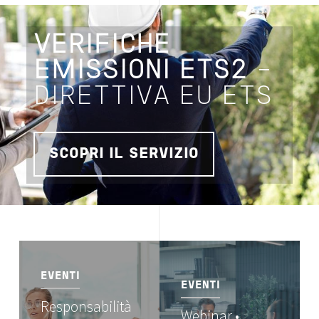
VERIFICHE
EMISSIONI ETS2
-
DIRETTIVA EU ETS
SCOPRI IL SERVIZIO
Image
Image
EVENTI
EVENTI
Responsabilità
Webinar •