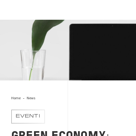
green business pc
Home
News
EVENTI