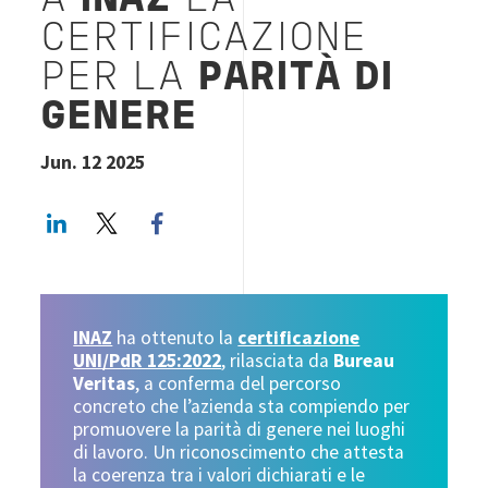
A
INAZ
LA
CERTIFICAZIONE
PER LA
PARITÀ DI
GENERE
Jun. 12 2025
LinkedIn
Twitter
Facebook share
INAZ
ha ottenuto la
certificazione
UNI/PdR 125:2022
, rilasciata da
Bureau
Veritas
, a conferma del percorso
concreto che l’azienda sta compiendo per
promuovere la parità di genere nei luoghi
di lavoro. Un riconoscimento che attesta
la coerenza tra i valori dichiarati e le