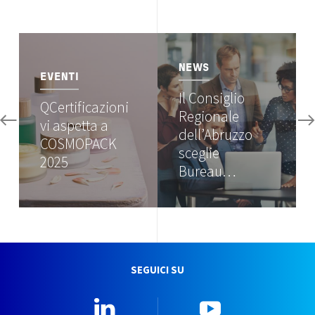
Image
Image
NEWS
EVENTI
Il Consiglio
QCertificazioni
Regionale
vi aspetta a
dell’Abruzzo
COSMOPACK
sceglie
2025
Bureau…
SEGUICI SU
Linkedin
YouTube