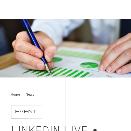
man-grafici-sostenibilita
Home
News
EVENTI