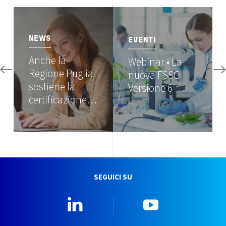
Image
Image
NEWS
EVENTI
Anche la
Webinar • La
Regione Puglia
nuova FSSC
sostiene la
Versione 6
certificazione…
SEGUICI SU
Linkedin
YouTube