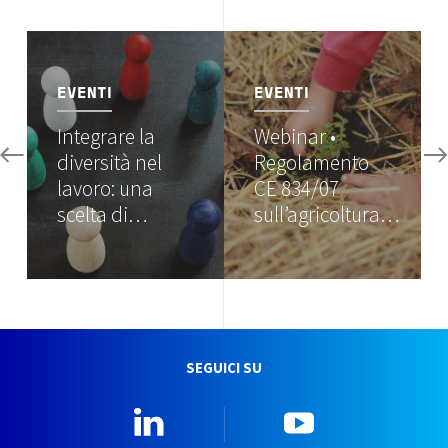
Image
Image
EVENTI
EVENTI
Integrare la
Webinar •
diversità nel
Regolamento
lavoro: una
CE 834/07
scelta di…
sull’agricoltura…
SEGUICI SU
Linkedin
YouTube