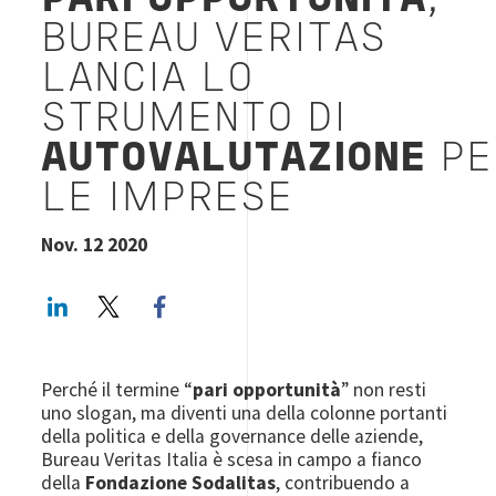
PARI OPPORTUNITÀ
,
BUREAU VERITAS
LANCIA LO
STRUMENTO DI
AUTOVALUTAZIONE
PE
LE IMPRESE
Nov. 12 2020
LinkedIn
Twitter
Facebook share
Perché il termine “
pari opportunità
” non resti
uno slogan, ma diventi una della colonne portanti
della politica e della governance delle aziende,
Bureau Veritas Italia è scesa in campo a fianco
della
Fondazione Sodalitas
, contribuendo a