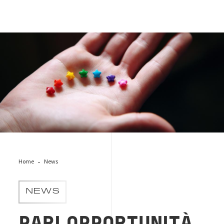
gender-equality-diversity
Home
News
NEWS