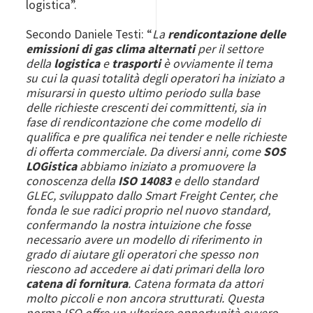
logistica”.
Secondo Daniele Testi: “
La
rendicontazione delle
emissioni di gas clima alternati
per il settore
della
logistica
e
trasporti
è ovviamente il tema
su cui la quasi totalità degli operatori ha iniziato a
misurarsi in questo ultimo periodo sulla base
delle richieste crescenti dei committenti, sia in
fase di rendicontazione che come modello di
qualifica e pre qualifica nei tender e nelle richieste
di offerta commerciale. Da diversi anni, come
SOS
LOGistica
abbiamo iniziato a promuovere la
conoscenza della
ISO 14083
e dello standard
GLEC, sviluppato dallo Smart Freight Center, che
fonda le sue radici proprio nel nuovo standard,
confermando la nostra intuizione che fosse
necessario avere un modello di riferimento in
grado di aiutare gli operatori che spesso non
riescono ad accedere ai dati primari della loro
catena di fornitura
. Catena formata da attori
molto piccoli e non ancora strutturati. Questa
norma ISO offre un ulteriore opportunità ovvero