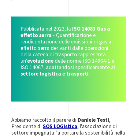
Pubblicata nel 2023, la
ISO 14083 Gas a
effetto serra
- Quantificazione e
rendicontazione delle emissioni di gas a
effetto serra derivanti dalle operazioni
della catena di trasporto rappresenta
un'
evoluzione
delle norme ISO 14064-1 e
ISO 14067, adattandosi specificamente al
settore logistica e trasporti
.
Abbiamo raccolto il parere di
Daniele Testi
,
Presidente di
SOS LOGistica
, l’associazione di
settore impegnata “a portare la sostenibilità nella