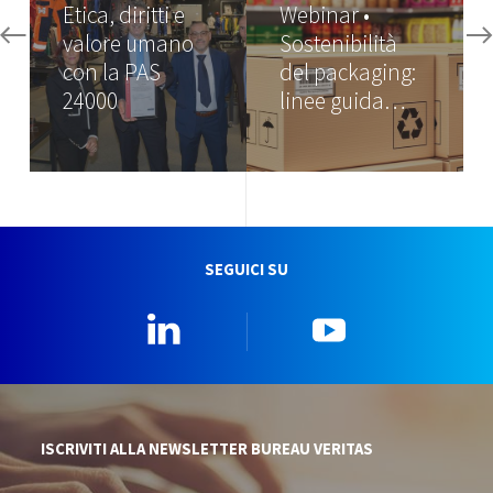
Etica, diritti e
Webinar •
valore umano
Sostenibilità
con la PAS
del packaging:
24000
linee guida…
SEGUICI SU
Linkedin
YouTube
ISCRIVITI ALLA NEWSLETTER BUREAU VERITAS