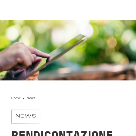
report-sostenib-green
Home
News
NEWS