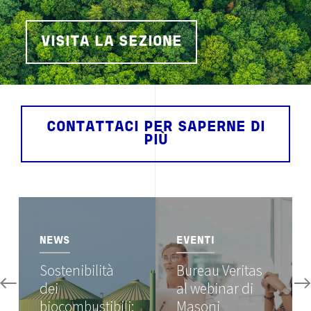
VISITA LA SEZIONE
CONTATTACI PER SAPERNE DI
PIÙ
Image
Image
NEWS
EVENTI
Sostenibilità
Bureau Veritas
dei
al webinar di
biocombustibili:
Masoni