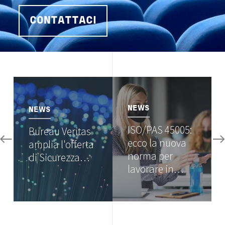
CONTATTACI
Image
Image
NEWS
NEWS
ISO/PAS 45005:
Bureau Veritas
ecco la nuova
amplia l'offerta
norma per
di Sicurezza…
lavorare in…