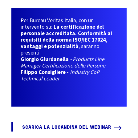
Per Bureau Veritas Italia, con un
intervento su:
La certificazione del
personale accreditata. Conformità ai
requisiti della norma ISO/IEC 17024,
vantaggi e potenzialità
, saranno
presenti:
Giorgio Giurdanella
- Products Line
Manager Certificazione delle Persone
Filippo Consigliere
-
Industry CoP
Technical Leader
SCARICA LA LOCANDINA DEL WEBINAR