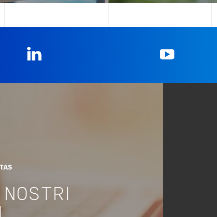
Linkedin
YouTub
ITAS
 NOSTRI
I