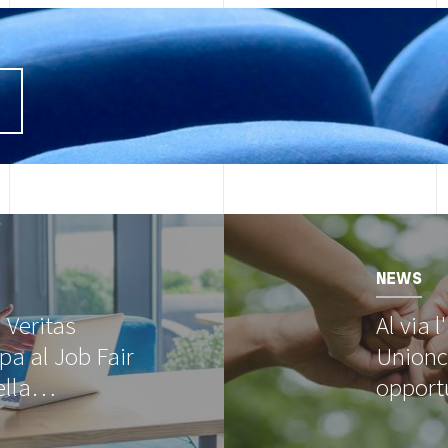
I
Image
NEWS
 Veritas
Al via 
pa al Job Fair
Unionc
ella…
opport