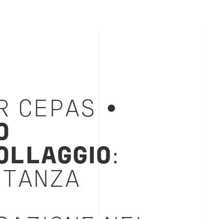
R CEPAS •
O
OLLAGGIO
:
RTANZA