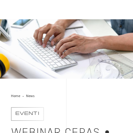
Istock-architecth
Home
News
EVENTI