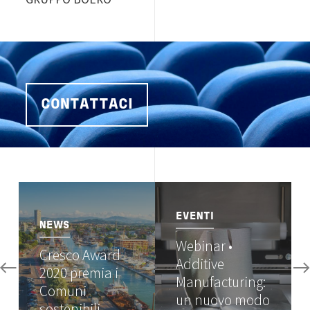
CONTATTACI
Image
Image
EVENTI
NEWS
Webinar •
Cresco Award
Additive
2020 premia i
Manufacturing:
Comuni
un nuovo modo
sostenibili