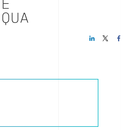
NE
CQUA
LinkedIn
Twitte