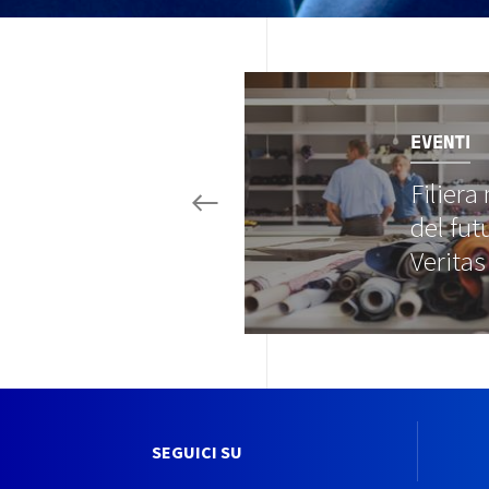
Image
EVENTI
Filiera
del fut
Verita
SEGUICI SU