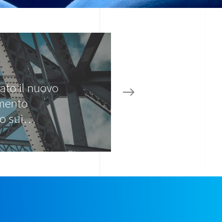
ato il nuovo
mento
o sui…
e