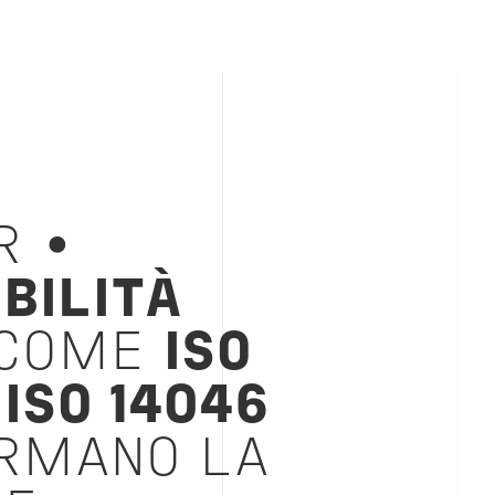
R •
BILITÀ
 COME
ISO
E
ISO 14046
RMANO LA