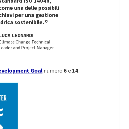
standard ISO 14046,
come una delle possibili
chiavi per una gestione
idrica sostenibile.
LUCA LEONARDI
Climate Change Technical
Leader and Project Manager
Development Goal
numero
6
e
14
.