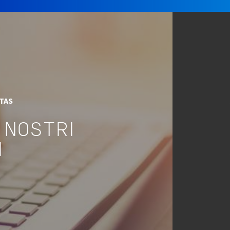
ITAS
 NOSTRI
I