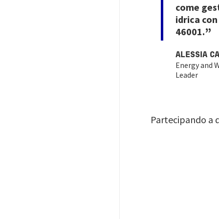
come gesti
idrica con
46001.
ALESSIA C
Energy and W
Leader
Partecipando a q