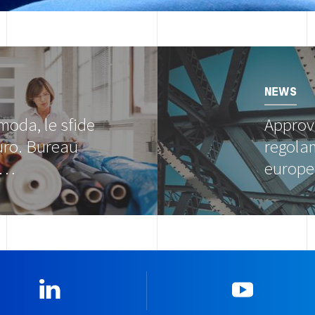
Image
NEWS
 moda, le sfide
Approv
uro. Bureau
regola
s…
europe
Linkedin
YouTub