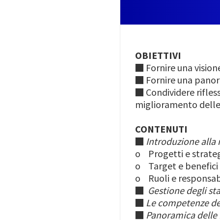
OBIETTIVI
■ F
ornire una vision
■ F
ornire una panor
■ C
ondividere rifle
miglioramento delle 
CONTENUTI
■
Introduzione all
o Progetti e strate
o Target e benefici 
o Ruoli e responsabi
■
Gestione degli st
■
Le competenze de
■
Panoramica delle 