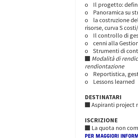
o Il progetto: defini
o Panoramica su str
o la costruzione del
risorse, curva S costi
o Il controllo di ges
o cenni alla Gestion
o Strumenti di cont
■
Modalità di rendi
rendiontazione
o Reportistica, ges
o Lessons learned
DESTINATARI
■
Aspiranti project
ISCRIZIONE
■ La quota non comp
PER MAGGIORI INFOR