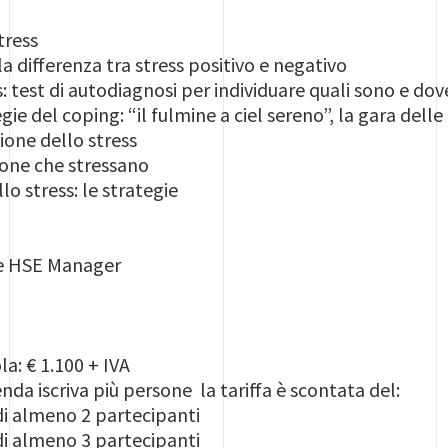
stress
 la differenza tra stress positivo e negativo
ss: test di autodiagnosi per individuare quali sono e dov
gie del coping: “il fulmine a ciel sereno”, la gara delle 
tione dello stress
rsone che stressano
lo stress: le strategie
 e HSE Manager
a: € 1.100 + IVA
ienda iscriva più persone la tariffa è scontata del:
 di almeno 2 partecipanti
 di almeno 3 partecipanti