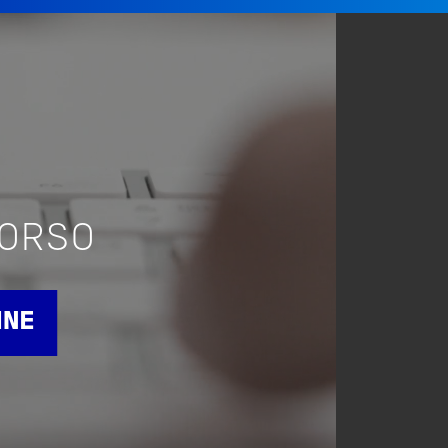
CORSO
INE