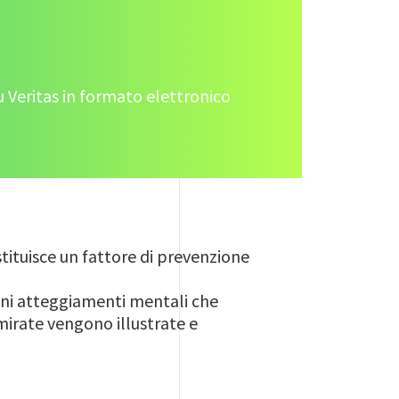
u Veritas in formato elettronico
stituisce un fattore di prevenzione
tuni atteggiamenti mentali che
 mirate vengono illustrate e