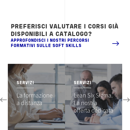
PREFERISCI VALUTARE I CORSI GIÀ
DISPONIBILI A CATALOGO?
APPROFONDISCI I NOSTRI PERCORSI
FORMATIVI SULLE SOFT SKILLS
Image
Image
SERVIZI
SERVIZI
La formazione
Lean Six Sigma.
a distanza
La nostra
offerta dedicata