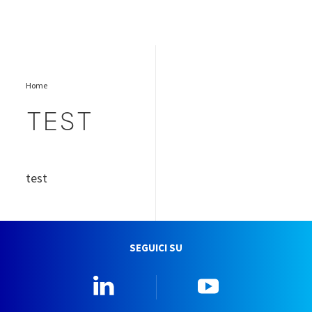
Home
TEST
test
SEGUICI SU
Linkedin
YouTube