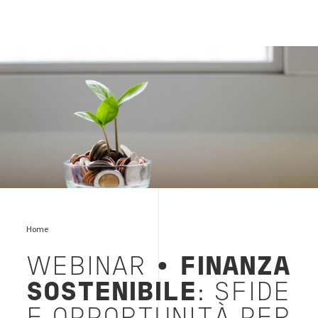
green-money-plant
Home
WEBINAR •
FINANZA
SOSTENIBILE
: SFIDE