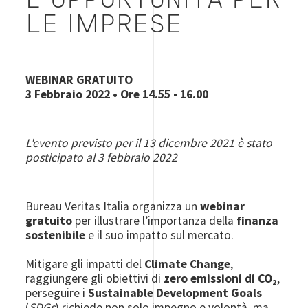
E OPPORTUNITÀ PER
LE IMPRESE
WEBINAR GRATUITO
3 Febbraio 2022 • Ore 14.55 - 16.00
L'evento previsto per il 13 dicembre 2021 è stato
posticipato al 3 febbraio 2022
Bureau Veritas Italia organizza un
webinar
gratuito
per illustrare l’importanza della
finanza
sostenibile
e il suo impatto sul mercato.
Mitigare gli impatti del
Climate Change
,
raggiungere gli obiettivi di
zero emissioni di CO₂
,
perseguire i
Sustainable Development Goals
(
SDGs
) richiede non solo impegno e volontà, ma