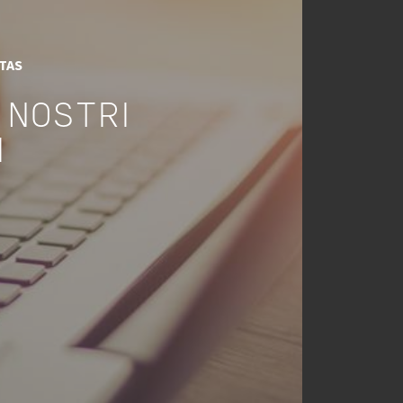
ITAS
 NOSTRI
I