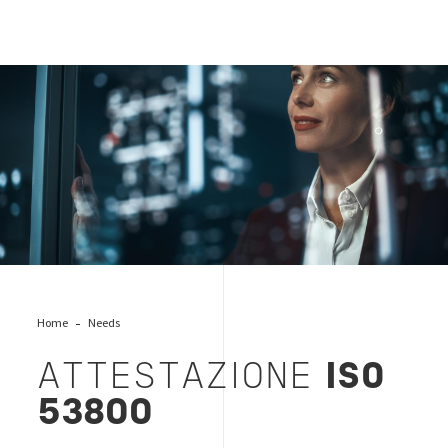
ISO-53800_empowerment_femminile
Home
Needs
ATTESTAZIONE
ISO
53800