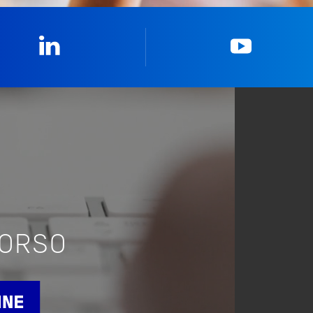
Linkedin
YouTub
CORSO
INE