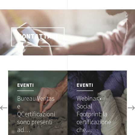
CONTATTACI
Image
Image
EVENTI
EVENTI
Bureau Veritas
Webinar •
e
Social
QCertificazioni
Footprint: la
sono presenti
certificazione
ad…
che…