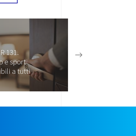
R 131.
o e sport
bili a tutti
e