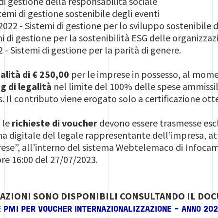
di gestione della responsabilità sociale
emi di gestione sostenibile degli eventi
22 - Sistemi di gestione per lo sviluppo sostenibile d
 di gestione per la sostenibilità ESG delle organizzaz
- Sistemi di gestione per la parità di genere.
lità di € 250,00
per le imprese in possesso, al mome
g di legalità
nel limite del 100% delle spese ammissibi
. Il contributo viene erogato solo a certificazione ott
 le
richieste di voucher
devono essere trasmesse esc
rma digitale del legale rappresentante dell’impresa, at
rese”, all’interno del sistema Webtelemaco di Infocame
ore 16:00 del 27/07/2023.
AZIONI SONO DISPONIBILI CONSULTANDO IL DO
E PMI PER VOUCHER INTERNAZIONALIZZAZIONE - ANNO 202