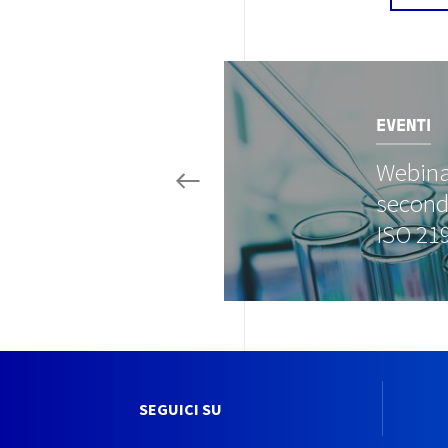
Image
EVENTI
Webinar
second
ISO 2
SEGUICI SU