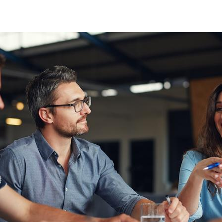
gestione_efficace_riunione_meeting_team