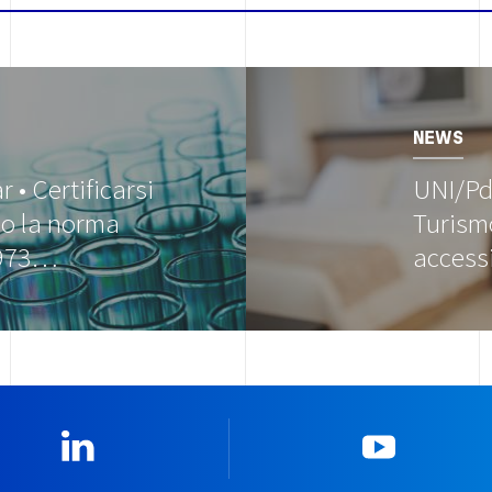
Image
NEWS
 • Certificarsi
UNI/Pd
o la norma
Turism
1973…
accessi
Linkedin
YouTub