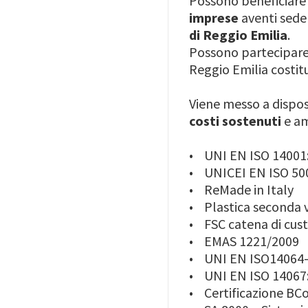
Possono beneficiare 
imprese
aventi sede
di Reggio Emilia
.
Possono partecipare 
Reggio Emilia costit
Viene messo a dispos
costi sostenuti
e am
• UNI EN ISO 14001:
• UNICEI EN ISO 500
• ReMade in Italy
• Plastica seconda v
• FSC catena di cus
• EMAS 1221/2009
• UNI EN ISO14064-1
• UNI EN ISO 14067:
• Certificazione BCo