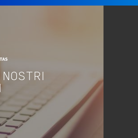
ITAS
 NOSTRI
I