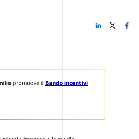
LinkedIn
Twitte
ilia
promuove il
Bando incentivi