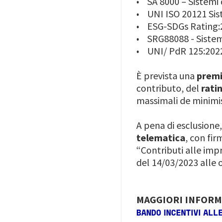
• SA 8000 – Sistemi 
• UNI ISO 20121 Sist
• ESG-SDGs Rating:20
• SRG88088 - Sistemi
• UNI/ PdR 125:2022 
È prevista una
premia
contributo, del
ratin
massimali de minimis
A pena di esclusione,
telematica
, con fi
“Contributi alle imp
del 14/03/2023 alle 
MAGGIORI INFORM
BANDO INCENTIVI ALL