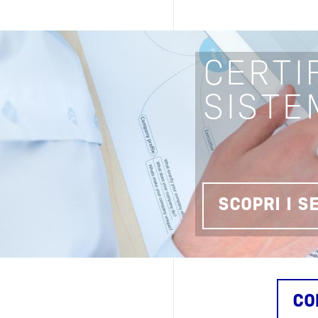
CERTI
SISTE
SCOPRI I S
CO