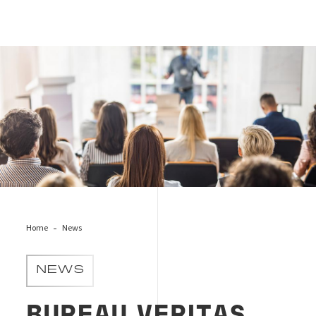
evento-platea
Home
News
NEWS