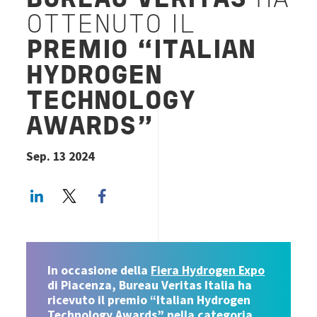
BUREAU VERITAS
HA
OTTENUTO IL
PREMIO “ITALIAN
HYDROGEN
TECHNOLOGY
AWARDS”
Sep. 13 2024
LinkedIn
Twitter
Facebook share
In occasione della
Fiera Hydrogen Expo
di Piacenza, Bureau Veritas Italia ha
ricevuto il premio “Italian Hydrogen
Technology Awards” nella categoria