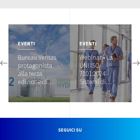
Image
Image
EVENTI
EVENTI
Bureau Veritas
Webinar • La
protagonista
UNI ISO
alla terza
7101:2024 -
edizione di…
Sistemi di…
SEGUICI SU