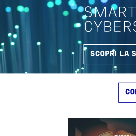
SMART
CYBER
SCOPRI LA 
CO
Image