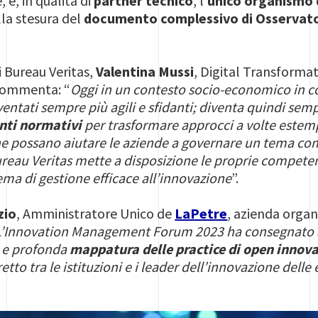
 è, in qualità di
partner tecnico
, l'
unico organismo d
la stesura del
documento complessivo di Osservat
.
 Bureau Veritas,
Valentina Mussi
, Digital Transforma
commenta: “
Oggi in un contesto socio-economico in co
entati sempre più agili e sfidanti; diventa quindi se
nti normativi
per trasformare approcci a volte estem
che possano aiutare le aziende a governare un tema c
ureau Veritas mette a disposizione le proprie compete
ema di gestione efficace all’innovazione
”.
zio
, Amministratore Unico de
LaPetre
, azienda organ
L’Innovation Management Forum 2023 ha consegnato a
a e profonda
mappatura delle practice di open innov
tto tra le istituzioni e i leader dell’innovazione delle