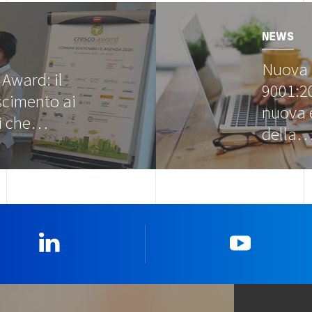
Image
NEWS
Nuova 
Award: il
9001:20
scimento ai
nuova 
i che…
della
Linkedin
YouTub