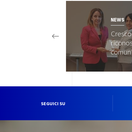
Image
NEWS
Cresco 
ricono
comun
SEGUICI SU