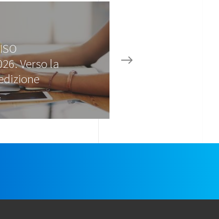
ISO
26. Verso la
edizione
…
e