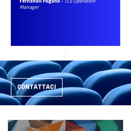
Fernando Pagano -
TLS Operation
Manager
CONTATTACI
Image
Image