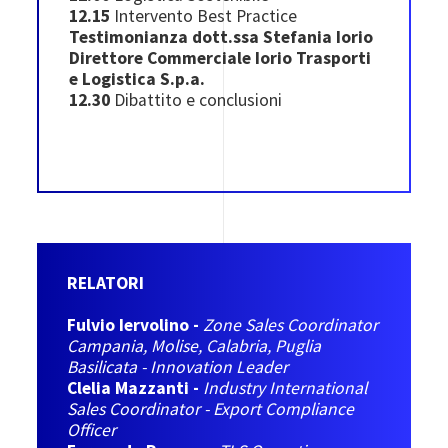
12.15
Intervento Best Practice
Testimonianza dott.ssa Stefania Iorio
Direttore Commerciale Iorio Trasporti
e Logistica S.p.a.
12.30
Dibattito e conclusioni
RELATORI
Fulvio Iervolino -
Zone Sales Coordinator
Campania, Molise, Calabria, Puglia
Basilicata - Innovation Leader
Clelia Mazzanti -
Industry International
Sales Coordinator - Export Compliance
Officer