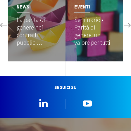
NEWS
EVENTI
La parità di
Seminario •
genere nei
Parità di
contratti
genere: un
pubblici…
valore per tutti
SEGUICI SU
Linkedin
YouTube