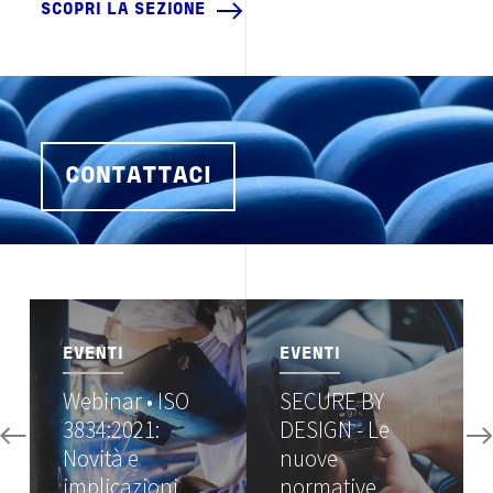
SCOPRI LA SEZIONE
CONTATTACI
Image
Image
EVENTI
EVENTI
Webinar • ISO
SECURE BY
3834:2021:
DESIGN - Le
Novità e
nuove
implicazioni
normative