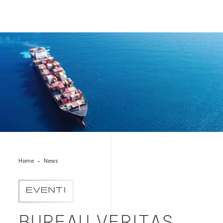
export-nave-merci
Home
News
EVENTI