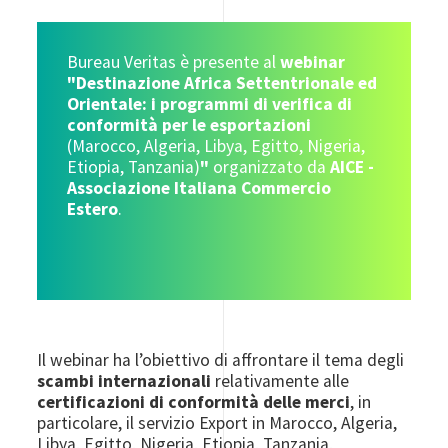
Bureau Veritas è presente al
webinar
"Destinazione Africa Settentrionale ed
Orientale: i programmi di verifica di
conformità per le esportazioni
(Marocco, Algeria, Libya, Egitto, Nigeria,
Etiopia, Tanzania)
"
organizzato da
AICE -
Associazione Italiana Commercio
Estero
.
Il webinar ha l’obiettivo di affrontare il tema degli
scambi internazionali
relativamente alle
certificazioni di conformità delle merci
, in
particolare, il servizio Export in Marocco, Algeria,
Libya, Egitto, Nigeria, Etiopia, Tanzania,