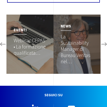
Image
Image
NEWS
EVENTI
La
Webinar CEPAS
Sustainability
• La formazione
Manager di
qualificata…
Bureau Veritas
nel…
SEGUICI SU
Linkedin
YouTube