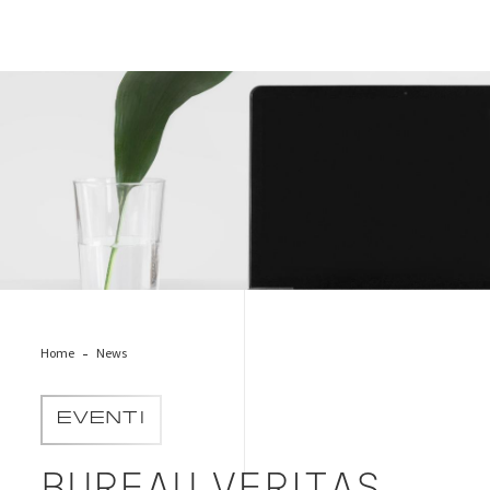
green business pc
Home
News
EVENTI