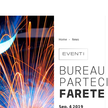
Home
News
EVENTI
BUREAU
PARTECI
FARETE 
Sep. 4 2019