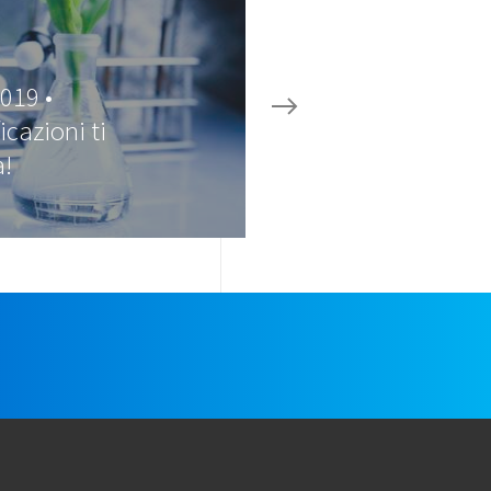
019 •
icazioni ti
a!
e