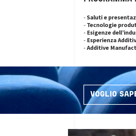
-
Saluti e presentaz
-
Tecnologie produ
-
Esigenze dell’indu
-
Esperienza Additi
-
Additive Manufact
VOGLIO SAP
Image