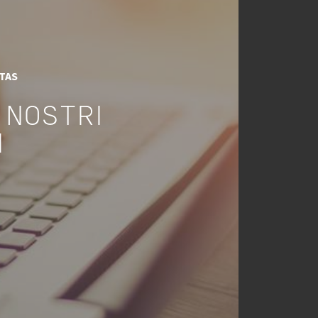
ITAS
 NOSTRI
I