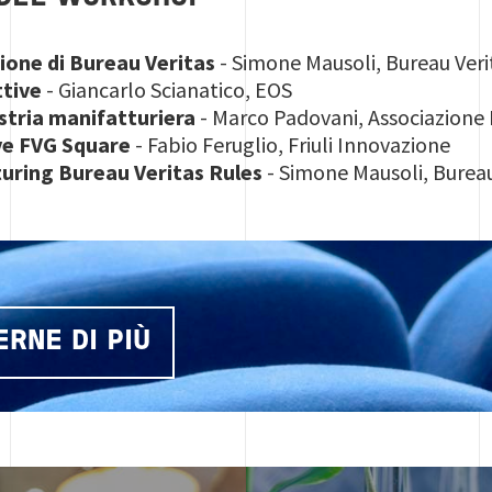
ione di Bureau Veritas
- Simone Mausoli, Bureau Verit
ttive
- Giancarlo Scianatico, EOS
stria manifatturiera
- Marco Padovani, Associazione
ve FVG Square
- Fabio Feruglio, Friuli Innovazione
uring Bureau Veritas Rules
- Simone Mausoli, Bureau 
ERNE DI PIÙ
Image