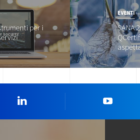
EVENTI
trumenti per i
SANA 2
servizi
QCertif
aspett
Linkedin
YouTub