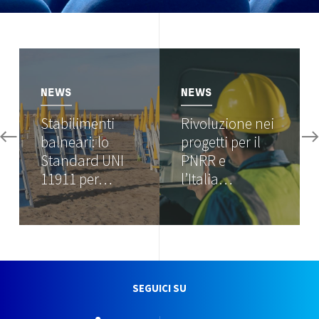
Image
Image
NEWS
NEWS
Stabilimenti
Rivoluzione nei
balneari: lo
progetti per il
Standard UNI
PNRR e
11911 per…
l’Italia…
SEGUICI SU