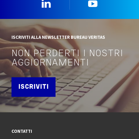
Linkedin
YouTube
ISCRIVITI ALLA NEWSLETTER BUREAU VERITAS
NON PERDERTI I NOSTRI
AGGIORNAMENTI
ISCRIVITI
CONTATTI