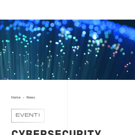
tech-cybersecurity-ind-data
Home
News
EVENTI